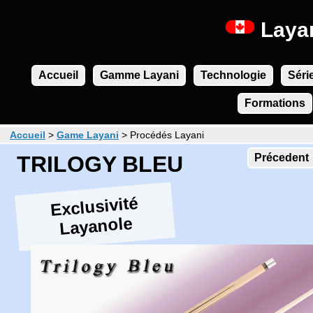
Laya
Accueil
Gamme Layani
Technologie
Séri
Formations
Accueil
>
Game Layani
>
Procédés Layani
TRILOGY BLEU
Précedent
Exclusivité
Layanole